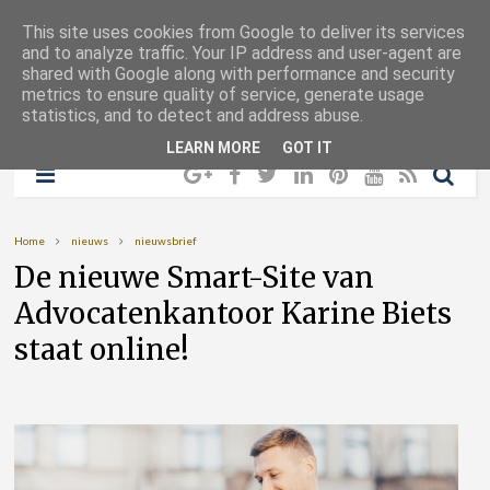
This site uses cookies from Google to deliver its services
and to analyze traffic. Your IP address and user-agent are
shared with Google along with performance and security
metrics to ensure quality of service, generate usage
statistics, and to detect and address abuse.
LEARN MORE
GOT IT
Home
nieuws
nieuwsbrief
De nieuwe Smart-Site van
Advocatenkantoor Karine Biets
staat online!