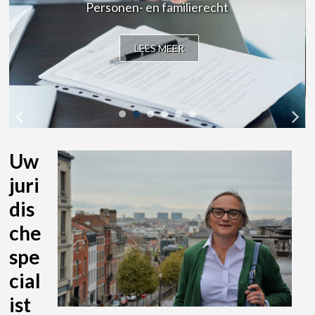
Personen- en familierecht
LEES MEER
Uw
juri
dis
che
spe
cial
ist