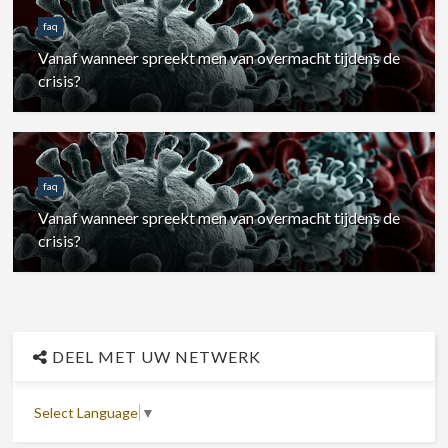
faq
Vanaf wanneer spreekt men van overmacht tijdens de
crisis?
faq
Vanaf wanneer spreekt men van overmacht tijdens de
crisis?
DEEL MET UW NETWERK
Select Language
▼